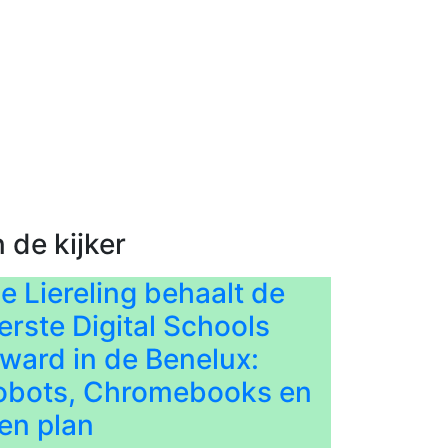
n de kijker
e Liereling behaalt de
erste Digital Schools
ward in de Benelux:
obots, Chromebooks en
en plan