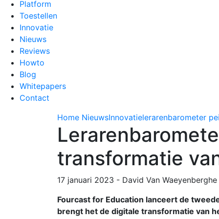
Platform
Toestellen
Innovatie
Nieuws
Reviews
Howto
Blog
Whitepapers
Contact
Home
Nieuws
Innovatie
lerarenbarometer pei
Lerarenbarometer 
transformatie va
17 januari 2023
-
David Van Waeyenberghe
Fourcast for Education lanceert de tweed
brengt het de digitale transformatie van h