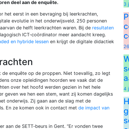
toren deel aan de enquête.
3 
r het eerst in een bevraging bij leerkrachten,
P
itale evolutie in het onderwijsveld. 250 personen
c
aarvan de helft leerkrachten waren. Bij de
resultaten
c
edagogisch ICT-coördinator meer aandacht kreeg.
nded en hybride lessen
en krijgt de digitale didactiek
26
W
rachten
s
de enquête op de proppen. Niet toevallig, zo legt
a
jdens onze opleidingen hoorden we vaak dat de
chten over het hoofd werden gezien in het hele
4 
er geven we hen een stem, want zij komen dagelijks
H
het onderwijs. Zij gaan aan de slag met de
ools. En ze komen ook in contact met
de impact van
g
s
er aan de SETT-beurs in Gent. “Er vonden twee