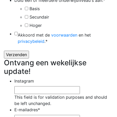
Duid één of meerdere onderwijsniveau's aan:
*
Basis
Secundair
Hoger
*
Akkoord met de
voorwaarden
en het
privacybeleid
.
*
Ontvang een wekelijkse
update!
Instagram
This field is for validation purposes and should
be left unchanged.
E-mailadres
*