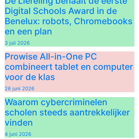
De Liereling behaalt de eerste
Digital Schools Award in de
Benelux: robots, Chromebooks
en een plan
3 juli 2026
Prowise All-in-One PC
combineert tablet en computer
voor de klas
26 juni 2026
Waarom cybercriminelen
scholen steeds aantrekkelijker
vinden
4 juni 2026